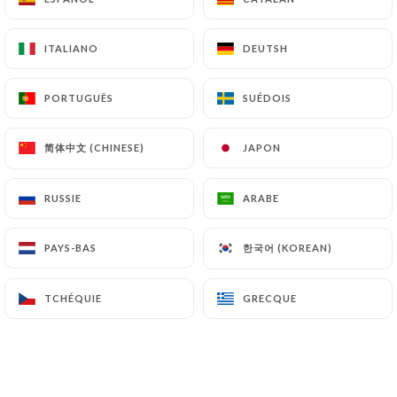
ITALIANO
ITALIANO
DEUTSH
DEUTSH
PORTUGUÊS
PORTUGUÊS
SUÉDOIS
SUÉDOIS
Le Central
简体中文 (CHINESE)
简体中文 (CHINESE)
JAPON
JAPON
34 AVIS
RUSSIE
RUSSIE
ARABE
ARABE
BRASSERIE - TABAC
한국어 (KOREAN)
한국어 (KOREAN)
PAYS-BAS
PAYS-BAS
65 Rue De Prony
75017 Paris France
TCHÉQUIE
TCHÉQUIE
GRECQUE
GRECQUE
Qui sommes nous?