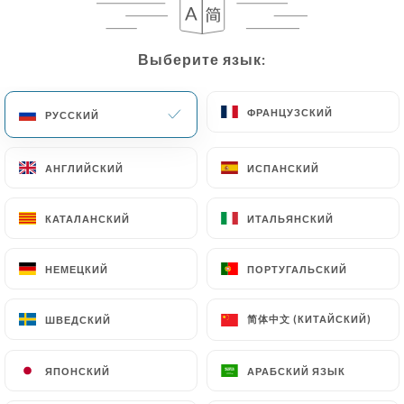
RU
МЕНЮ
Выберите язык:
Выберите язык:
ФРАНЦУЗСКИЙ
ФРАНЦУЗСКИЙ
РУССКИЙ
РУССКИЙ
/
ГЛАВНАЯ СТРАНИЦА
ОТЗЫВЫ
АНГЛИЙСКИЙ
АНГЛИЙСКИЙ
ИСПАНСКИЙ
ИСПАНСКИЙ
Отзывы
КАТАЛАНСКИЙ
КАТАЛАНСКИЙ
ИТАЛЬЯНСКИЙ
ИТАЛЬЯНСКИЙ
НЕМЕЦКИЙ
НЕМЕЦКИЙ
ПОРТУГАЛЬСКИЙ
ПОРТУГАЛЬСКИЙ
34 отзывы на Uniiti
简体中文 (КИТАЙСКИЙ)
简体中文 (КИТАЙСКИЙ)
ШВЕДСКИЙ
ШВЕДСКИЙ
4.4 / 5
ЯПОНСКИЙ
ЯПОНСКИЙ
АРАБСКИЙ ЯЗЫК
АРАБСКИЙ ЯЗЫК
Проверенные отзывы реальных