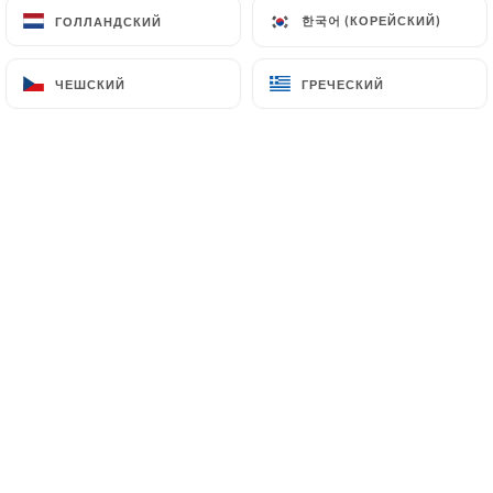
клиентов.
한국어 (КОРЕЙСКИЙ)
한국어 (КОРЕЙСКИЙ)
ГОЛЛАНДСКИЙ
ГОЛЛАНДСКИЙ
ЧЕШСКИЙ
ЧЕШСКИЙ
ГРЕЧЕСКИЙ
ГРЕЧЕСКИЙ
CHRISTELLE P. оценил(-а)
C
5/5
17/05/2026
•
11:32
Estelle V. оценил(-а)
E
5/5
06/03/2026
•
07:39
delphine D. оценил(-а)
D
4/5
25/11/2025
•
01:35
Nicolas O. оценил(-а)