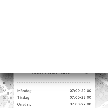
EM
KA
LERI
ÖMEN
NY
TAKT
65 Rue de Prony
75017 Paris France
Måndag
07:00-22:00
Tisdag
07:00-22:00
Onsdag
07:00-22:00