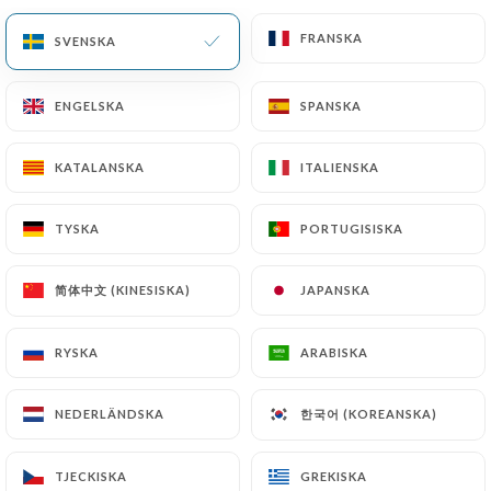
FRANSKA
FRANSKA
SV
MENY
SVENSKA
SVENSKA
ENGELSKA
ENGELSKA
SPANSKA
SPANSKA
KATALANSKA
KATALANSKA
ITALIENSKA
ITALIENSKA
/
HEM
KONTAKT
Kontakt
TYSKA
TYSKA
PORTUGISISKA
PORTUGISISKA
简体中文 (KINESISKA)
简体中文 (KINESISKA)
JAPANSKA
JAPANSKA
RYSKA
RYSKA
ARABISKA
ARABISKA
한국어 (KOREANSKA)
한국어 (KOREANSKA)
NEDERLÄNDSKA
NEDERLÄNDSKA
Le Central
TJECKISKA
TJECKISKA
GREKISKA
GREKISKA