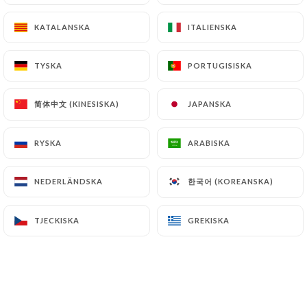
Fish Burger sauce CC
KATALANSKA
KATALANSKA
ITALIENSKA
ITALIENSKA
18.90€
TYSKA
TYSKA
PORTUGISISKA
PORTUGISISKA
Filet de Bœuf sauce roquefort
29.90€
简体中文 (KINESISKA)
简体中文 (KINESISKA)
JAPANSKA
JAPANSKA
Escalope de Veau à la Normande
18.90€
RYSKA
RYSKA
ARABISKA
ARABISKA
Central Burger
한국어 (KOREANSKA)
한국어 (KOREANSKA)
NEDERLÄNDSKA
NEDERLÄNDSKA
18.90€
TJECKISKA
TJECKISKA
GREKISKA
GREKISKA
Confit de Canard des Landes
19.90€